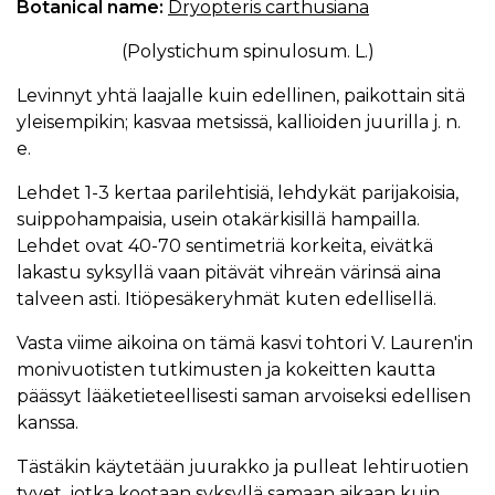
Botanical name:
Dryopteris carthusiana
(Polystichum spinulosum. L.)
Levinnyt yhtä laajalle kuin edellinen, paikottain sitä
yleisempikin; kasvaa metsissä, kallioiden juurilla j. n.
e.
Lehdet 1-3 kertaa parilehtisiä, lehdykät parijakoisia,
suippohampaisia, usein otakärkisillä hampailla.
Lehdet ovat 40-70 sentimetriä korkeita, eivätkä
lakastu syksyllä vaan pitävät vihreän värinsä aina
talveen asti. Itiöpesäkeryhmät kuten edellisellä.
Vasta viime aikoina on tämä kasvi tohtori V. Lauren'in
monivuotisten tutkimusten ja kokeitten kautta
päässyt lääketieteellisesti saman arvoiseksi edellisen
kanssa.
Tästäkin käytetään juurakko ja pulleat lehtiruotien
tyvet, jotka kootaan syksyllä samaan aikaan kuin