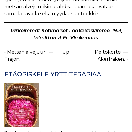
metsän alvejuurikin, puhdistetaan ja kuivataan
samalla tavalla sekä myydään apteekkiin.
Tärkeimmät Kotimaiset Lääkekasvimme, 1913,
toimittanut Fr. Virokannas.
‹
Metsän alvejuuri. —
up
Peltokorte. —
BOOK
Träjon.
Akerfräken.
›
NAVIGATION
ETÄOPISKELE YRTTITERAPIAA