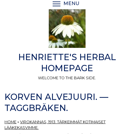
Skip
MENU
TOGGLE MENU VISIBI
to
main
content
HENRIETTE'S HERBAL
HOMEPAGE
WELCOME TO THE BARK SIDE.
KORVEN ALVEJUURI. —
TAGGBRÄKEN.
HOME
»
VIROKANNAS, 1913: TÄRKEIMMÄT KOTIMAISET
LÄÄKEKASVIMME.